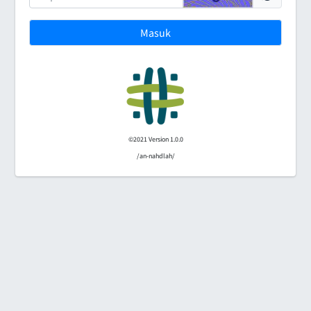
Masuk
©2021 Version 1.0.0
/an-nahdlah/